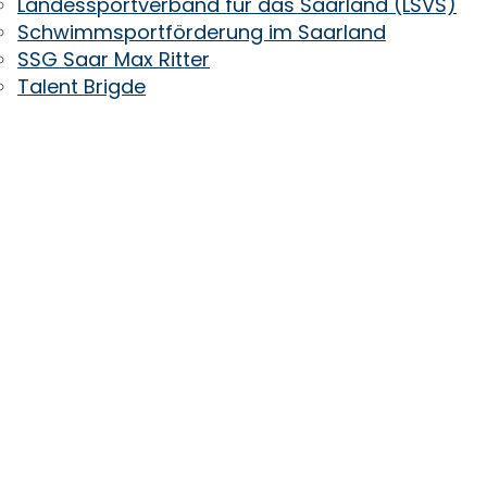
Landessportverband für das Saarland (LSVS)
Schwimmsportförderung im Saarland
SSG Saar Max Ritter
Talent Brigde