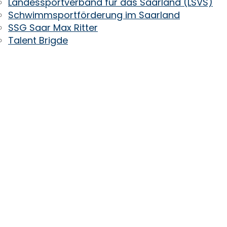
Landessportverband für das Saarland (LSVS)
Schwimmsportförderung im Saarland
SSG Saar Max Ritter
Talent Brigde