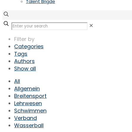
Talent Brigde
✕
Filter by
Categories
Tags
Authors
Show all
All
Allgemein
Breitensport
Lehrwesen
Schwimmen
Verband
Wasserball